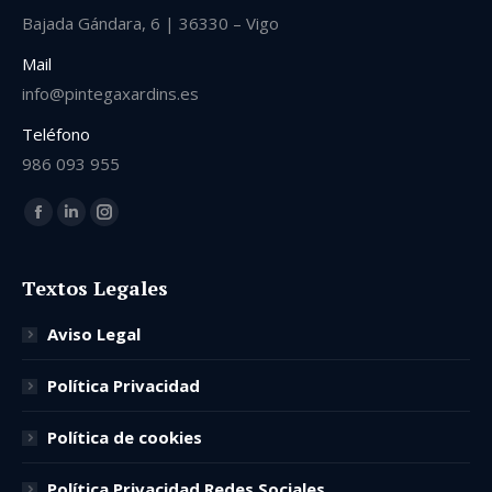
Bajada Gándara, 6 | 36330 – Vigo
Mail
info@pintegaxardins.es
Teléfono
986 093 955
Encuéntranos en:
Facebook
Linkedin
Instagram
page
page
page
opens
opens
opens
Textos Legales
in
in
in
Aviso Legal
new
new
new
window
window
window
Política Privacidad
Política de cookies
Política Privacidad Redes Sociales