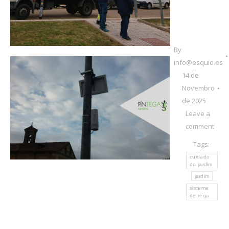
By
info@esquio.es
14 de
Novembro
de 2025
Leave a
comment
Tags:
cuidado
do jardim
jardim
sistema
de rega