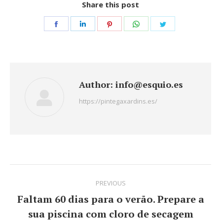
Share this post
Share
Share
Share
Share
Share
on
on
on
on
on
Facebook
LinkedIn
Pinterest
WhatsApp
Twitter
Author:
info@esquio.es
https://pintegaxardins.es/
Post
PREVIOUS
navigation
Faltam 60 dias para o verão. Prepare a
sua piscina com cloro de secagem
Previous