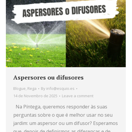
Aspersores ou difusores
Blogue
,
Rega
By
info@esquio.es
14 de Novembro de 2025
Leave a comment
Na Píntega, queremos responder às suas
perguntas sobre o que é melhor usar no seu
jardim: um aspersor ou um difusor? Esperamos
que, depois de definirmos as diferenças e de