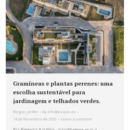
Gramíneas e plantas perenes: uma
escolha sustentável para
jardinagem e telhados verdes.
Blogue
,
Jardim
By
info@esquio.es
14 de Novembro de 2025
Leave a comment
Na Píntega Xardíns, acreditamos que a